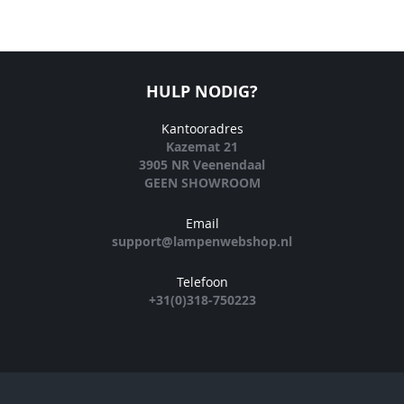
HULP NODIG?
Kantooradres
Kazemat 21
3905 NR Veenendaal
GEEN SHOWROOM
Email
support@lampenwebshop.nl
Telefoon
+31(0)318-750223