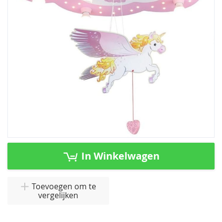
afbeeldingen-
gallerij
Ga
naar
In Winkelwagen
het
begin
van
Toevoegen om te
vergelijken
de
afbeeldingen-
gallerij