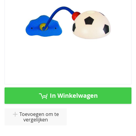
afbeeldingen-
gallerij
Ga
naar
In Winkelwagen
het
begin
van
Toevoegen om te
vergelijken
de
afbeeldingen-
gallerij