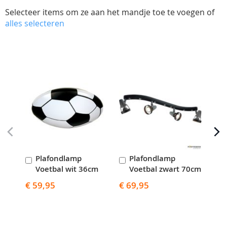
Selecteer items om ze aan het mandje toe te voegen of
alles selecteren
Skip
carousel
Plafondlamp
Plafondlamp
P
In
In
I
Voetbal wit 36cm
Voetbal zwart 70cm
V
Winkelwagen
Winkelwagen
W
€ 59,95
€ 69,95
€ 9