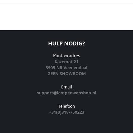
HULP NODIG?
Kantooradres
Kazemat 21
3905 NR Veenendaal
GEEN SHOWROOM
Email
support@lampenwebshop.nl
Telefoon
+31(0)318-750223