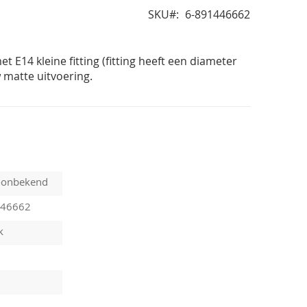
SKU
6-891446662
E14 kleine fitting (fitting heeft een diameter
 matte uitvoering.
-onbekend
446662
k