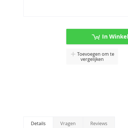
Ga
naar
het
In Winke
begin
van
de
Toevoegen om te
afbeeldingen-
vergelijken
gallerij
Details
Vragen
Reviews