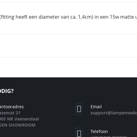
fitting heeft een diameter van ca. 1,4cm) in een 15w matte u
DIG?
antooradres
Email
azemat 21
support@lampenwebs
905 NR Veenendaal
EEN SHOWROOM
Telefoon