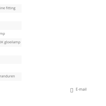
ine fitting
amp
0K gloeilamp
randuren
E-mail