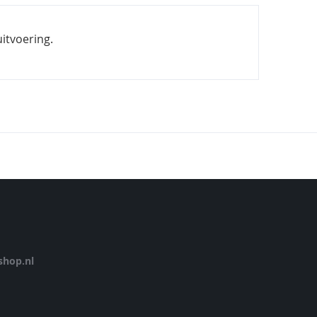
itvoering.
hop.nl