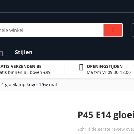
Zoek
Stijlen
ATIS VERZENDEN BE
OPENINGSTIJDEN
atis binnen BE boven €99
Ma t/m Vr 09.30-18.00
14 gloeilamp kogel 15w mat
P45 E14 glo
Schrijf de eerste review ove