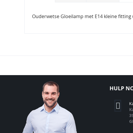
Ouderwetse Gloeilamp met E14 kleine fitting (
HULP NO
K
K
3
G