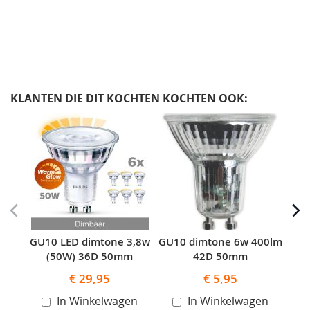
KLANTEN DIE DIT KOCHTEN KOCHTEN OOK:
Skip
carousel
GU10 LED dimtone 3,8w
GU10 dimtone 6w 400lm
GU1
(50W) 36D 50mm
42D 50mm
€ 29,95
€ 5,95
In Winkelwagen
In Winkelwagen