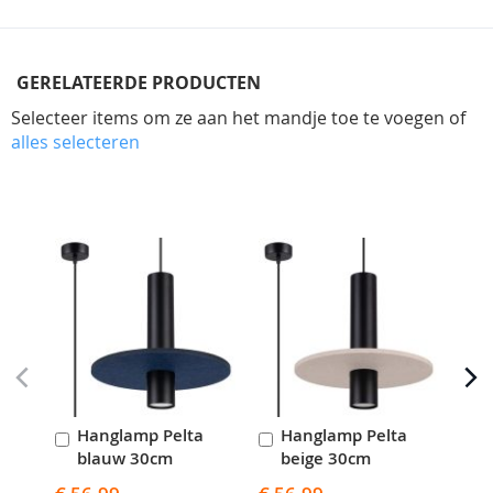
GERELATEERDE PRODUCTEN
Selecteer items om ze aan het mandje toe te voegen of
alles selecteren
Skip
carousel
Hanglamp Pelta
Hanglamp Pelta
H
In
In
I
blauw 30cm
beige 30cm
b
Winkelwagen
Winkelwagen
W