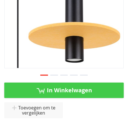
Ga
naar
In Winkelwagen
het
begin
van
Toevoegen om te
vergelijken
de
afbeeldingen-
gallerij