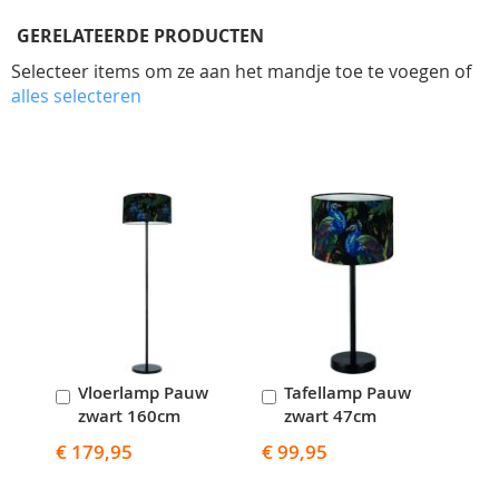
GERELATEERDE PRODUCTEN
Selecteer items om ze aan het mandje toe te voegen of
alles selecteren
Skip
carousel
Vloerlamp Pauw
Tafellamp Pauw
In
In
zwart 160cm
zwart 47cm
Winkelwagen
Winkelwagen
€ 179,95
€ 99,95