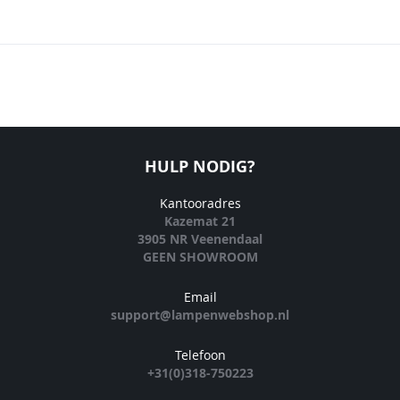
HULP NODIG?
Kantooradres
Kazemat 21
3905 NR Veenendaal
GEEN SHOWROOM
Email
support@lampenwebshop.nl
Telefoon
+31(0)318-750223