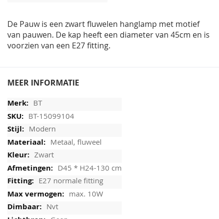
afbeeldingen-
gallerij
De Pauw is een zwart fluwelen hanglamp met motief
van pauwen. De kap heeft een diameter van 45cm en is
voorzien van een E27 fitting.
MEER INFORMATIE
BT
BT-15099104
Modern
Metaal, fluweel
Zwart
D45 * H24-130 cm
E27 normale fitting
max. 10W
Nvt