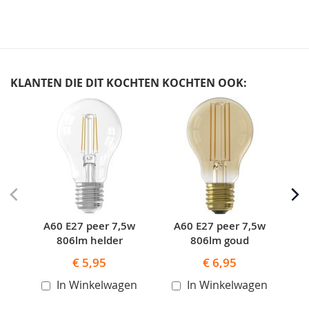
KLANTEN DIE DIT KOCHTEN KOCHTEN OOK:
Skip
carousel
A60 E27 peer 7,5w
A60 E27 peer 7,5w
A60
806lm helder
806lm goud
€ 5,95
€ 6,95
In Winkelwagen
In Winkelwagen