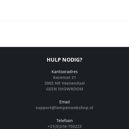
HULP NODIG?
Kantooradres
Kazemat 21
3905 NR Veenendaal
GEEN SHOWROOM
Email
support@lampenwebshop.nl
Telefoon
+31(0)318-750223