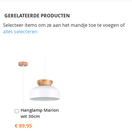
GERELATEERDE PRODUCTEN
Selecteer items om ze aan het mandje toe te voegen of
alles selecteren
Skip
carousel
Hanglamp Marion
In
wit 30cm
Winkelwagen
€ 89,95