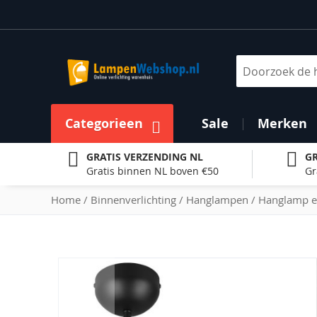
Ga
naar
de
inhoud
Zoek
Categorieen
Sale
Merken
GRATIS VERZENDING NL
GR
Gratis binnen NL boven €50
Gr
Home
Binnenverlichting
Hanglampen
Hanglamp e
Ga
naar
het
einde