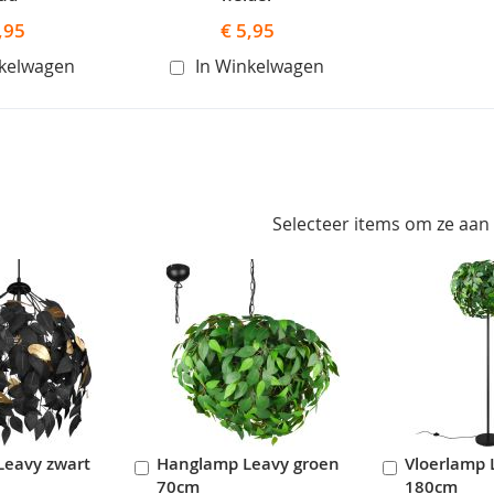
,95
€ 5,95
nkelwagen
In Winkelwagen
Selecteer items om ze aan
Leavy zwart
Hanglamp Leavy groen
Vloerlamp 
In
In
70cm
180cm
en
Winkelwagen
Winkelwag