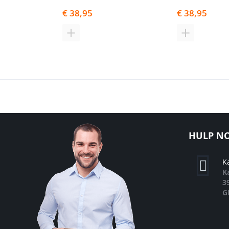
€ 38,95
€ 38,95
TOEVOEGEN
TOEVOEGE
OM
OM
TE
TE
VERGELIJKEN
VERGELIJK
HULP NO
K
K
3
G