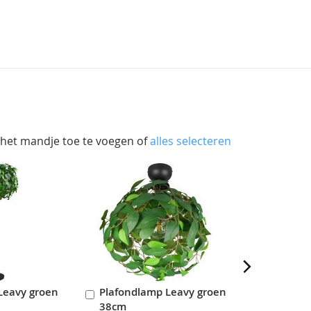
 het mandje toe te voegen of
alles selecteren
Leavy groen
Plafondlamp Leavy groen
Plafondlam
In
In
38cm
70cm
en
Winkelwagen
Winkelwag