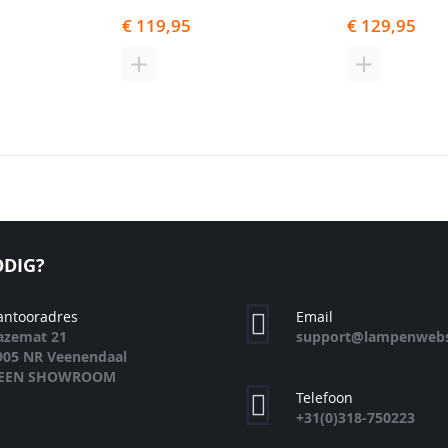
€ 119,95
€ 129,95
N
TOEVOEGEN
TOEVOEGE
OM
OM
TE
TE
EN
VERGELIJKEN
VERGELIJK
DIG?
antooradres
Email
azemat 21
support@lampenwebs
905 NR Veenendaal
EEN SHOWROOM
Telefoon
+31(0)318-750223