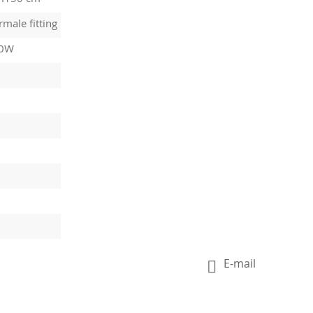
male fitting
10W
E-mail