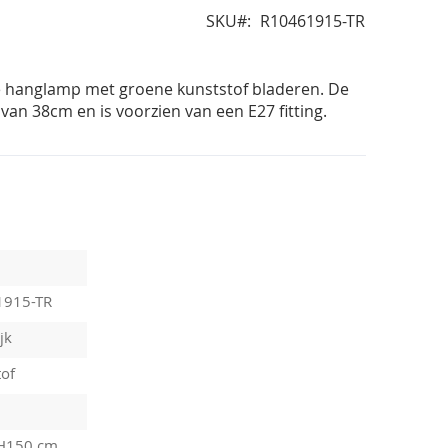
SKU
R10461915-TR
ke hanglamp met groene kunststof bladeren. De
van 38cm en is voorzien van een E27 fitting.
1915-TR
jk
tof
 H150 cm