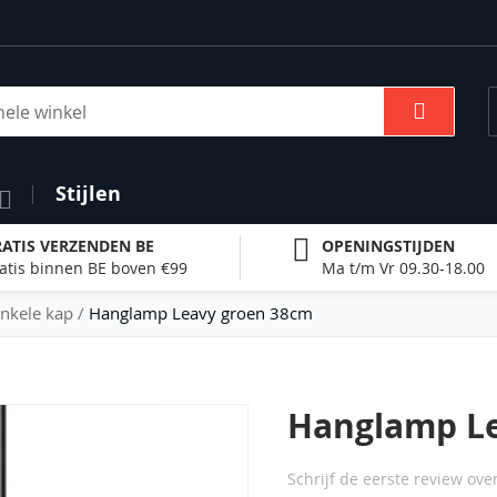
Zoek
Stijlen
ATIS VERZENDEN BE
OPENINGSTIJDEN
atis binnen BE boven €99
Ma t/m Vr 09.30-18.00
nkele kap
Hanglamp Leavy groen 38cm
Hanglamp L
Schrijf de eerste review ove