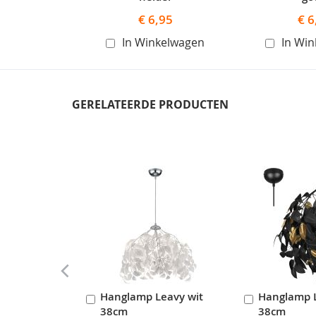
€ 6,95
€ 6
In Winkelwagen
In Wi
GERELATEERDE PRODUCTEN
Skip
carousel
Hanglamp Leavy wit
Hanglamp 
In
In
38cm
38cm
Winkelwagen
Winkelwag