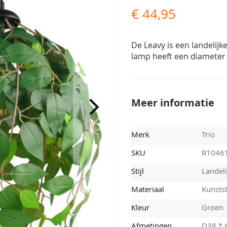
€ 44,95
De Leavy is een landelij
lamp heeft een diameter 
Meer informatie
Merk
Trio
SKU
R1046
Stijl
Landeli
Materiaal
Kunsts
Kleur
Groen
Afmetingen
D38 *