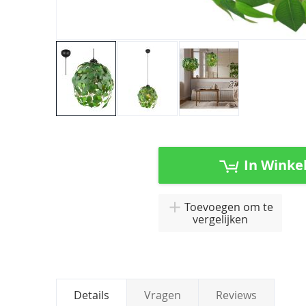
Ga
naar
het
In Winke
begin
van
de
Toevoegen om te
afbeeldingen-
vergelijken
gallerij
Details
Vragen
Reviews