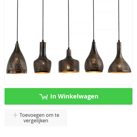
afbeeldingen-
gallerij
Ga
naar
In Winkelwagen
het
begin
van
Toevoegen om te
vergelijken
de
afbeeldingen-
gallerij