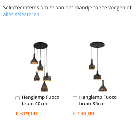
Selecteer items om ze aan het mandje toe te voegen of
alles selecteren
Skip
carousel
Hanglamp Fuoco
Hanglamp Fuoco
In
In
bruin 40cm
bruin 35cm
Winkelwagen
Winkelwagen
€ 319,00
€ 199,00