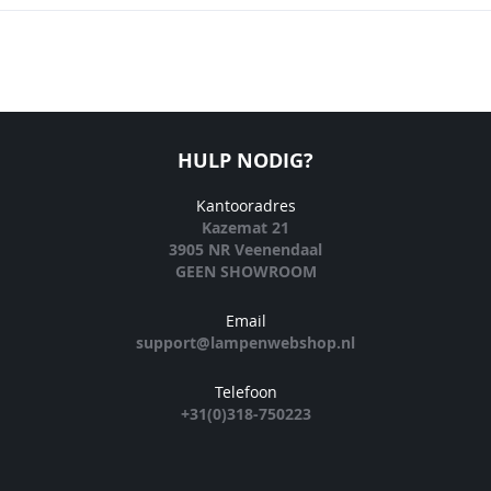
HULP NODIG?
Kantooradres
Kazemat 21
3905 NR Veenendaal
GEEN SHOWROOM
Email
support@lampenwebshop.nl
Telefoon
+31(0)318-750223