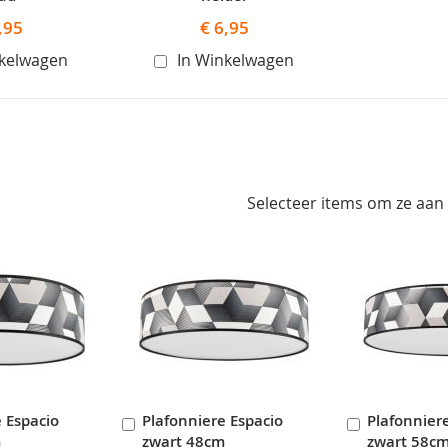
,95
€ 6,95
nkelwagen
In Winkelwagen
Selecteer items om ze aan
 Espacio
Plafonniere Espacio
Plafonnier
In
In
m
zwart 48cm
zwart 58c
en
Winkelwagen
Winkelwag