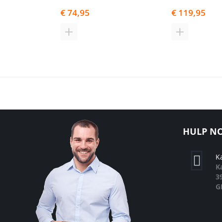
€ 74,95
€ 119,95
TOEVOEGEN
TOEVOEGE
OM
OM
TE
TE
VERGELIJKEN
VERGELIJK
HULP NO
K
K
3
G