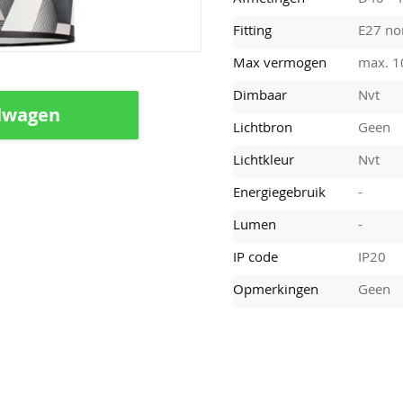
Fitting
E27 nor
Max vermogen
max. 
Dimbaar
Nvt
lwagen
Lichtbron
Geen
Lichtkleur
Nvt
Energiegebruik
-
Lumen
-
IP code
IP20
Opmerkingen
Geen