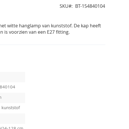
SKU
BT-154840104
met witte hanglamp van kunststof. De kap heeft
 is voorzien van een E27 fitting.
4840104
n
 kunststof
H24-128 cm