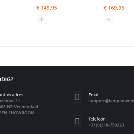
€ 149,95
€ 169,95
N
TOEVOEGEN
TOEVOEGE
OM
OM
TE
TE
EN
VERGELIJKEN
VERGELIJK
DIG?
antooradres
Email
azemat 21
support@lampenwebs
905 NR Veenendaal
EEN SHOWROOM
Telefoon
+31(0)318-750223