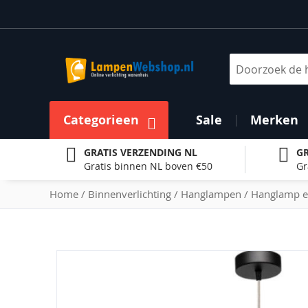
Ga
naar
de
inhoud
Zoek
Categorieen
Sale
Merken
GRATIS VERZENDING NL
GR
Gratis binnen NL boven €50
Gr
Home
Binnenverlichting
Hanglampen
Hanglamp e
Ga
naar
het
einde