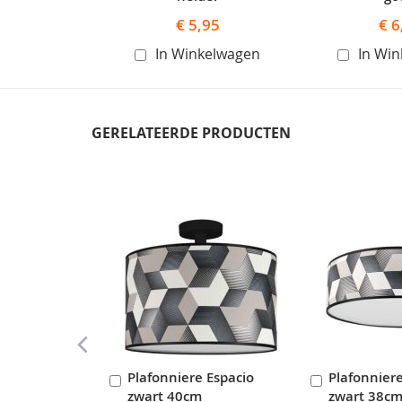
€ 5,95
€ 6
In Winkelwagen
In Wi
GERELATEERDE PRODUCTEN
Skip
carousel
Plafonniere Espacio
Plafonniere
In
In
zwart 40cm
zwart 38c
Winkelwagen
Winkelwag