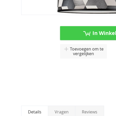
Ga
naar
het
In Winke
begin
van
de
Toevoegen om te
afbeeldingen-
vergelijken
gallerij
Details
Vragen
Reviews