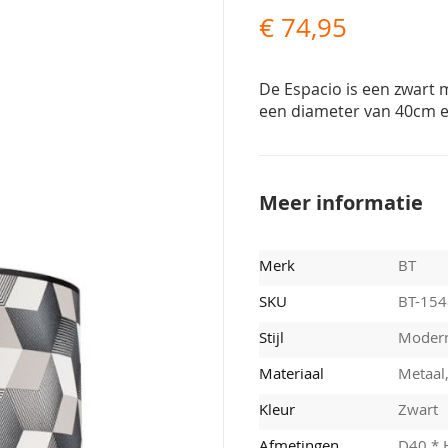
€ 74,95
De Espacio is een zwart 
een diameter van 40cm en
Meer informatie
Merk
BT
SKU
BT-15
Stijl
Moder
Materiaal
Metaal,
Kleur
Zwart
Afmetingen
D40 * 