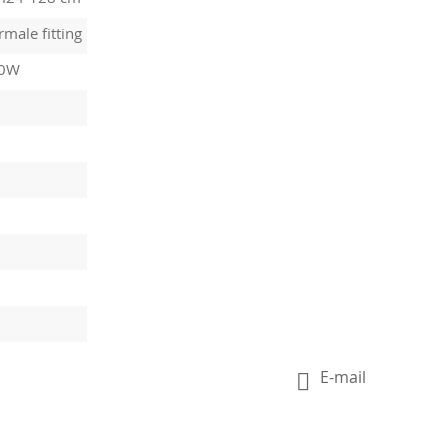
male fitting
10W
E-mail