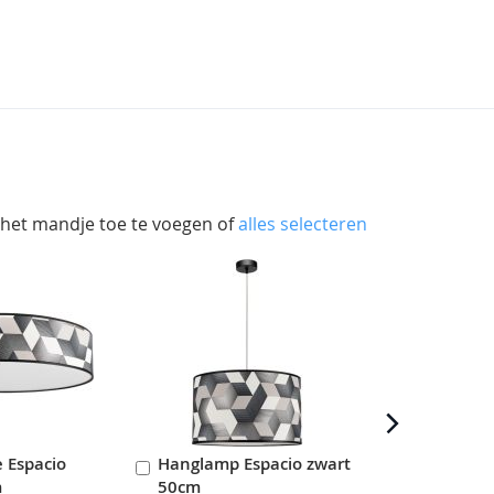
 het mandje toe te voegen of
alles selecteren
e Espacio
Hanglamp Espacio zwart
Hanglamp E
In
In
m
50cm
40cm
en
Winkelwagen
Winkelwag