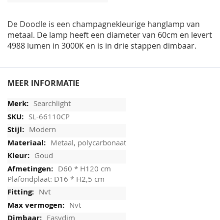
afbeeldingen-
gallerij
De Doodle is een champagnekleurige hanglamp van
metaal. De lamp heeft een diameter van 60cm en levert
4988 lumen in 3000K en is in drie stappen dimbaar.
MEER INFORMATIE
Searchlight
SL-66110CP
Modern
Metaal, polycarbonaat
Goud
D60 * H120 cm
Plafondplaat: D16 * H2,5 cm
Nvt
Nvt
Easydim