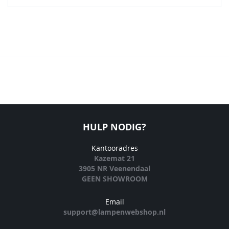
HULP NODIG?
Kantooradres
Kazemat 21
3905 NR Veenendaal
GEEN SHOWROOM
Email
support@lampenwebshop.nl