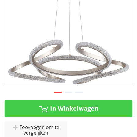
afbeeldingen-
gallerij
Ga
naar
In Winkelwagen
het
begin
van
Toevoegen om te
vergelijken
de