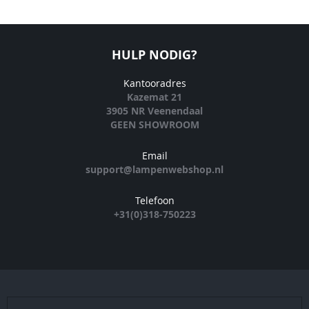
HULP NODIG?
Kantooradres
Kazemat 21
3905 NR Veenendaal
GEEN SHOWROOM
Email
support@lampenwebshop.nl
Telefoon
+31(0)318-750223