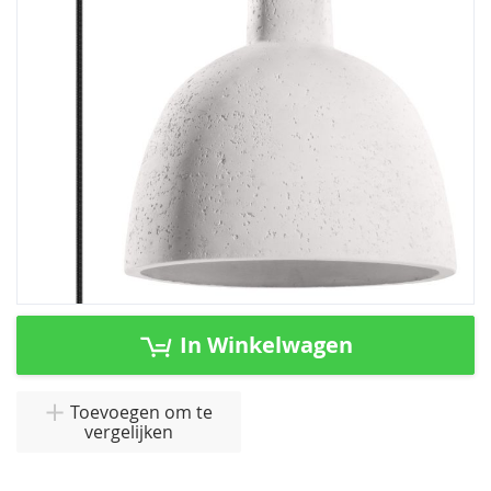
afbeeldingen-
gallerij
Ga
naar
In Winkelwagen
het
begin
van
Toevoegen om te
vergelijken
de
afbeeldingen-
gallerij