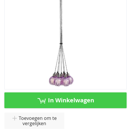
de
afbeeldingen-
gallerij
Ga
naar
In Winkelwagen
het
begin
van
Toevoegen om te
vergelijken
de