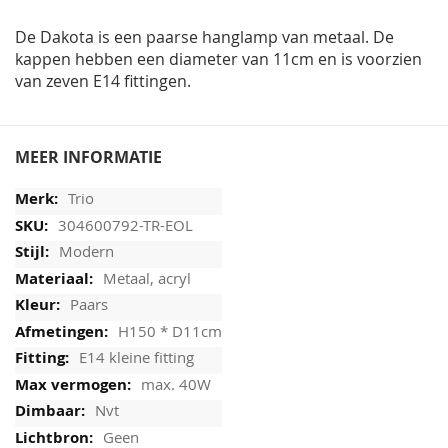
afbeeldingen-
gallerij
De Dakota is een paarse hanglamp van metaal. De
kappen hebben een diameter van 11cm en is voorzien
van zeven E14 fittingen.
MEER INFORMATIE
Trio
304600792-TR-EOL
Modern
Metaal, acryl
Paars
H150 * D11cm
E14 kleine fitting
max. 40W
Nvt
Geen