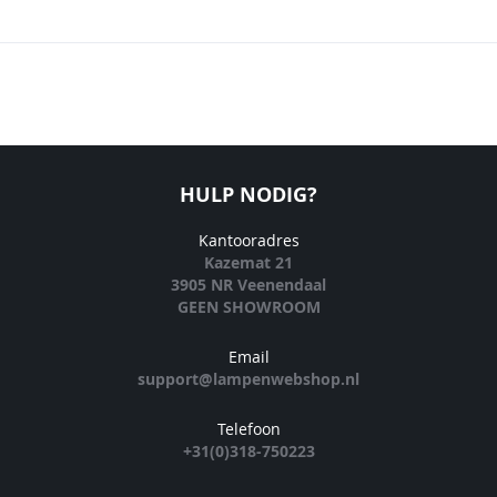
HULP NODIG?
Kantooradres
Kazemat 21
3905 NR Veenendaal
GEEN SHOWROOM
Email
support@lampenwebshop.nl
Telefoon
+31(0)318-750223