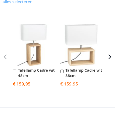
alles selecteren
Skip
carousel
Tafellamp Cadre wit
Tafellamp Cadre wit
T
In
In
I
48cm
38cm
Winkelwagen
Winkelwagen
W
€ 159,95
€ 159,95
€ 1