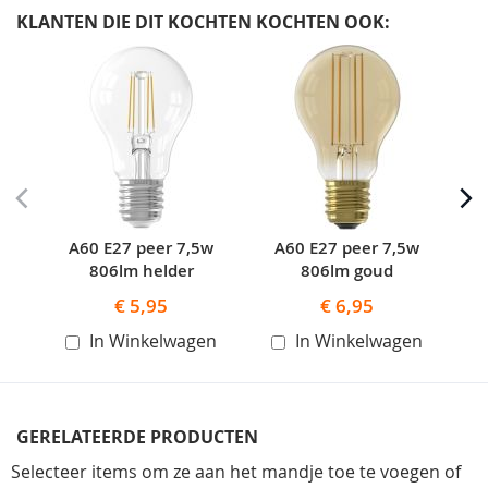
KLANTEN DIE DIT KOCHTEN KOCHTEN OOK:
Skip
carousel
A60 E27 peer 7,5w
A60 E27 peer 7,5w
A60
806lm helder
806lm goud
€ 5,95
€ 6,95
In Winkelwagen
In Winkelwagen
GERELATEERDE PRODUCTEN
Selecteer items om ze aan het mandje toe te voegen of