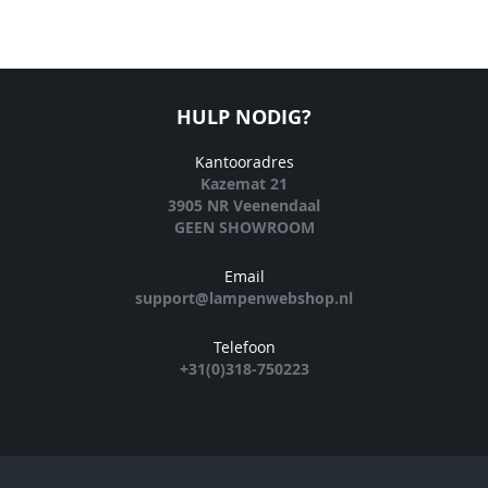
HULP NODIG?
Kantooradres
Kazemat 21
3905 NR Veenendaal
GEEN SHOWROOM
Email
support@lampenwebshop.nl
Telefoon
+31(0)318-750223