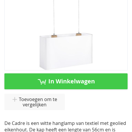
Ga
naar
In Winkelwagen
het
begin
van
Toevoegen om te
vergelijken
de
afbeeldingen-
gallerij
De Cadre is een witte hanglamp van textiel met geolied
eikenhout. De kap heeft een lengte van 56cm en is