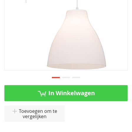
Ga
naar
In Winkelwagen
het
begin
van
Toevoegen om te
vergelijken
de
afbeeldingen-
gallerij