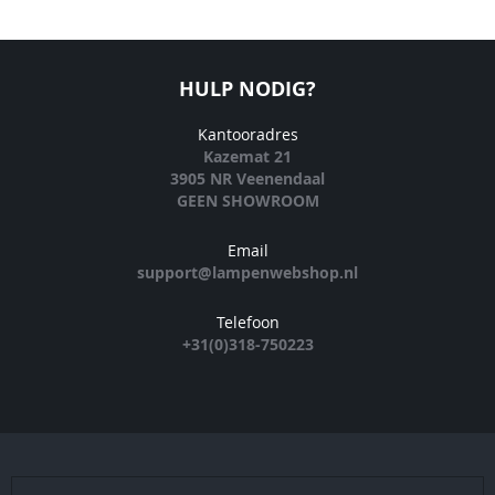
HULP NODIG?
Kantooradres
Kazemat 21
3905 NR Veenendaal
GEEN SHOWROOM
Email
support@lampenwebshop.nl
Telefoon
+31(0)318-750223