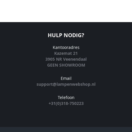
HULP NODIG?
Kantooradres
Kazemat 21
3905 NR Veenendaal
GEEN SHOWROOM
Email
support@lampenwebshop.nl
Telefoon
+31(0)318-750223