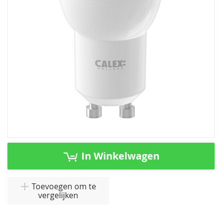
afbeeldingen-
gallerij
Ga
naar
In Winkelwagen
het
begin
van
Toevoegen om te
vergelijken
de
afbeeldingen-
gallerij