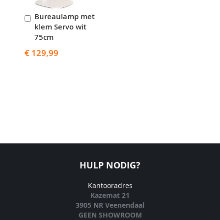
Bureaulamp met
In
klem Servo wit
Winkelwagen
75cm
€ 129,99
HULP NODIG?
Kantooradres
Kazemat 21
3905 NR Veenendaal
GEEN SHOWROOM