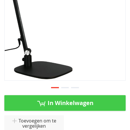
afbeeldingen-
gallerij
Ga
naar
In Winkelwagen
het
begin
van
Toevoegen om te
vergelijken
de