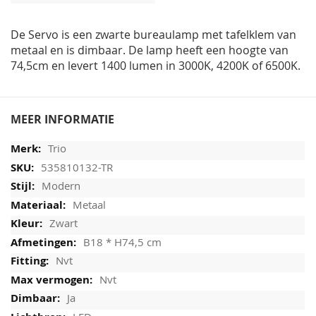
afbeeldingen-
gallerij
De Servo is een zwarte bureaulamp met tafelklem van
metaal en is dimbaar. De lamp heeft een hoogte van
74,5cm en levert 1400 lumen in 3000K, 4200K of 6500K.
MEER INFORMATIE
Trio
535810132-TR
Modern
Metaal
Zwart
B18 * H74,5 cm
Nvt
Nvt
Ja