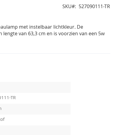
SKU
527090111-TR
eaulamp met instelbaar lichtkleur. De
n lengte van 63,3 cm en is voorzien van een 5w
0111-TR
n
tof