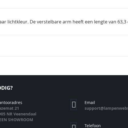
ar lichtkleur. De verstelbare arm heeft een lengte van 63,3
DIG?
antooradres
Email
azemat 21
support@lampenwebs
905 NR Veenendaal
EEN SHOWROOM
Telefoon