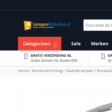
Ga
naar
de
inhoud
Zoek
Categorieen
Sale
Merken
GRATIS VERZENDING NL
GR
Gratis binnen NL boven €50
Gr
Home
Binnenverlichting
Staande lampen
Bureaul
Ga
naar
het
einde