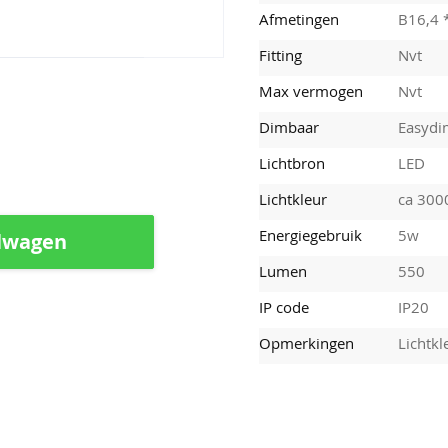
Afmetingen
B16,4 
Fitting
Nvt
Max vermogen
Nvt
Dimbaar
Easyd
Lichtbron
LED
Lichtkleur
ca 300
Energiegebruik
5w
lwagen
Lumen
550
IP code
IP20
Opmerkingen
Lichtk