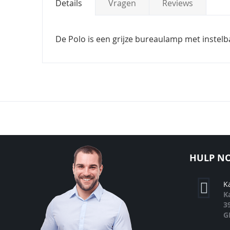
Details
Vragen
Reviews
De Polo is een grijze bureaulamp met instelba
HULP NO
K
K
3
G