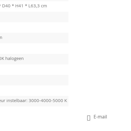
* D40 * H41 * L63,3 cm
im
0K halogeen
leur instelbaar: 3000-4000-5000 K
E-mail