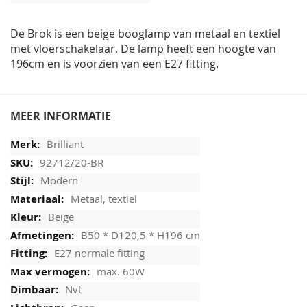
afbeeldingen-
gallerij
De Brok is een beige booglamp van metaal en textiel
met vloerschakelaar. De lamp heeft een hoogte van
196cm en is voorzien van een E27 fitting.
MEER INFORMATIE
Brilliant
92712/20-BR
Modern
Metaal, textiel
Beige
B50 * D120,5 * H196 cm
E27 normale fitting
max. 60W
Nvt