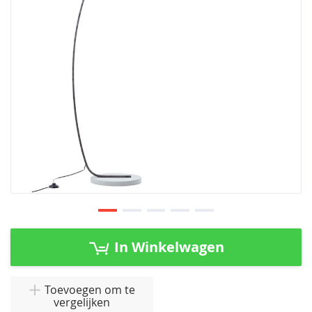
afbeeldingen-
gallerij
Ga
naar
In Winkelwagen
het
begin
van
Toevoegen om te
vergelijken
de