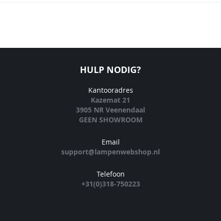
HULP NODIG?
Kantooradres
Kazemat 21
3905 NR Veenendaal
GEEN SHOWROOM
Email
support@lampenwebshop.nl
Telefoon
+31(0)318-750223