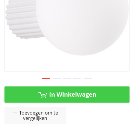
Ga
naar
In Winkelwagen
het
begin
van
Toevoegen om te
vergelijken
de
afbeeldingen-
gallerij