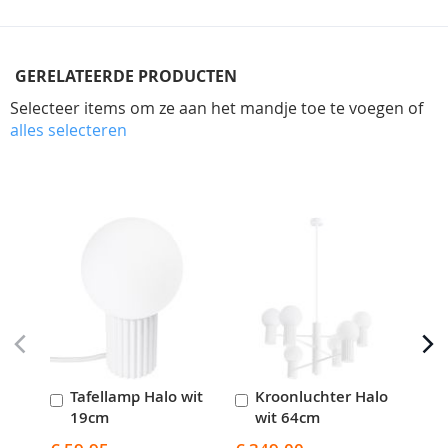
GERELATEERDE PRODUCTEN
Selecteer items om ze aan het mandje toe te voegen of
alles selecteren
Skip
carousel
Tafellamp Halo wit
Kroonluchter Halo
W
In
In
I
19cm
wit 64cm
z
Winkelwagen
Winkelwagen
W