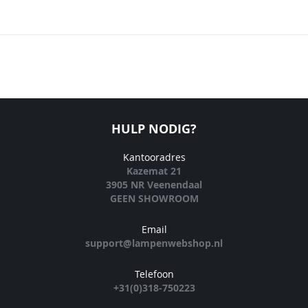
HULP NODIG?
Kantooradres
Kazemat 21
3905 NR Veenendaal
GEEN SHOWROOM
Email
support@lampenwebshop.nl
Telefoon
+31(0)318-750223