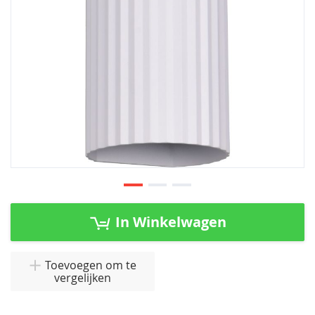
Ga
naar
In Winkelwagen
het
begin
van
Toevoegen om te
vergelijken
de
afbeeldingen-
gallerij