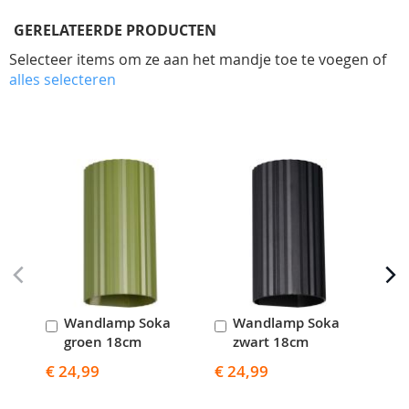
GERELATEERDE PRODUCTEN
Selecteer items om ze aan het mandje toe te voegen of
alles selecteren
Skip
carousel
Wandlamp Soka
Wandlamp Soka
W
In
In
I
groen 18cm
zwart 18cm
k
Winkelwagen
Winkelwagen
W
€ 24,99
€ 24,99
€ 2