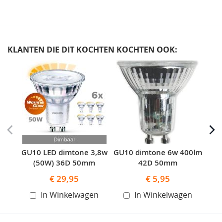
KLANTEN DIE DIT KOCHTEN KOCHTEN OOK:
Skip
carousel
GU10 LED dimtone 3,8w
GU10 dimtone 6w 400lm
GU
(50W) 36D 50mm
42D 50mm
€ 29,95
€ 5,95
In Winkelwagen
In Winkelwagen